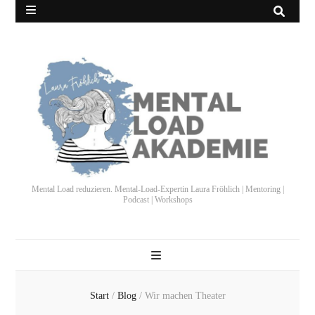
Mental Load reduzieren. Mental-Load-Expertin Laura Fröhlich | Mentoring |
Podcast | Workshops
Start
/
Blog
/
Wir machen Theater