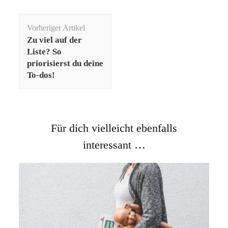
Beitragsnavigation
Vorheriger Artikel
Zu viel auf der
Liste? So
priorisierst du deine
To-dos!
Für dich vielleicht ebenfalls
interessant …