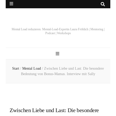
Mental Load reduzieren. Mental-Load-Expertin Laura Fröhlich | Mentoring |
Podcast | Workshops
Start
/
Mental Load
/
Zwischen Liebe und Last: Die besondere
Bedeutung von Bonus-Mamas. Interview mit Sally
Zwischen Liebe und Last: Die besondere