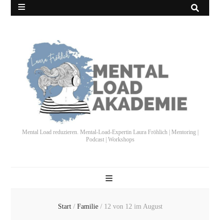
Mental Load reduzieren. Mental-Load-Expertin Laura Fröhlich | Mentoring |
Podcast | Workshops
Start
/
Familie
/
12 von 12 im August