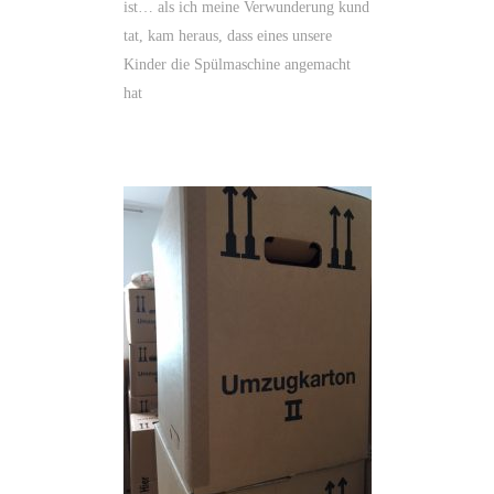
ist… als ich meine Verwunderung kund
tat, kam heraus, dass eines unsere
Kinder die Spülmaschine angemacht
hat