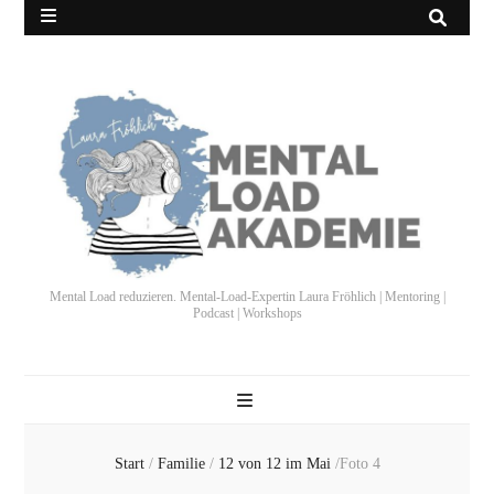
Mental Load reduzieren. Mental-Load-Expertin Laura Fröhlich | Mentoring |
Podcast | Workshops
Start
/
Familie
/
12 von 12 im Mai
/
Foto 4