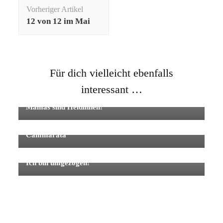
Beitragsnavigation
Vorheriger Artikel
12 von 12 im Mai
Für dich vielleicht ebenfalls
interessant …
Mamas sind Heldinnen!
Wie spreche ich Mental Load an, ohne dass es als
Angriff verstanden wird? – Interview mit Patricia
Cammarata
Ich bin umgezogen!