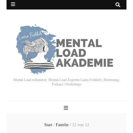
Mental Load reduzieren. Mental-Load-Expertin Laura Fröhlich | Mentoring |
Podcast | Workshops
Start
/
Familie
/
12 von 12