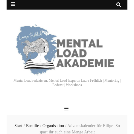
Mental Load reduzieren. Mental-Load-Expertin Laura Fröhlich | Mentoring |
Podcast | Workshops
Start
/
Familie
/
Organisation
/
Adventskalender für Eilige: So
spart ihr euch eine Menge Arbeit