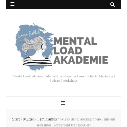
Mental Load reduzieren. Mental-Load-Expertin Laura Fröhlich | Mentoring |
Podcast | Workshops
Start
/
Mütter
/
Feminismus
/
Wieso der Eisköniginnen-Film ein
seltsames Körperbild transportiert