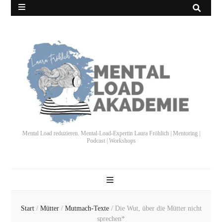
Mental Load reduzieren. Mental-Load-Expertin Laura Fröhlich | Mentoring |
Podcast | Workshops
Start
/
Mütter
/
Mutmach-Texte
/
Die Wut, über die Mütter nicht
sprechen*