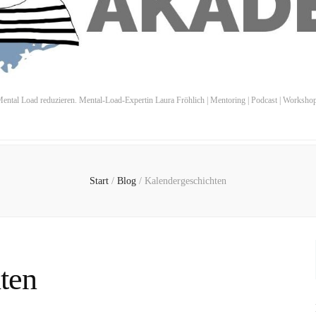
ental Load reduzieren. Mental-Load-Expertin Laura Fröhlich | Mentoring | Podcast | Worksho
Start
/
Blog
/
Kalendergeschichten
ten