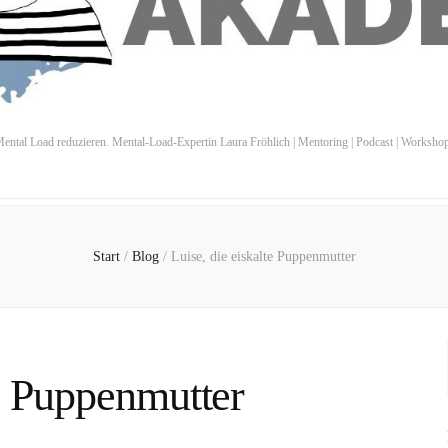
ental Load reduzieren. Mental-Load-Expertin Laura Fröhlich | Mentoring | Podcast | Worksho
Start
/
Blog
/
Luise, die eiskalte Puppenmutter
te Puppenmutter