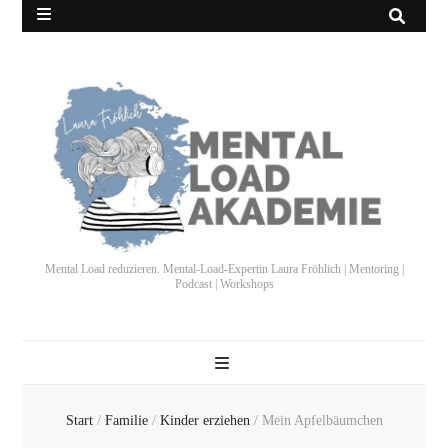
Mental Load reduzieren. Mental-Load-Expertin Laura Fröhlich | Mentoring |
Podcast | Workshops
Start
/
Familie
/
Kinder erziehen
/
Mein Apfelbäumchen