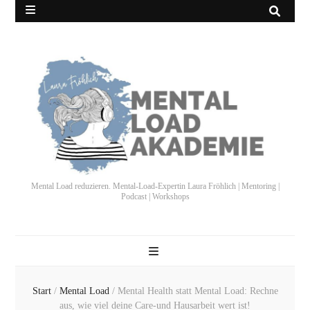
Mental Load reduzieren. Mental-Load-Expertin Laura Fröhlich | Mentoring |
Podcast | Workshops
Start
/
Mental Load
/
Mental Health statt Mental Load: Rechne
aus, wie viel deine Care-und Hausarbeit wert ist!