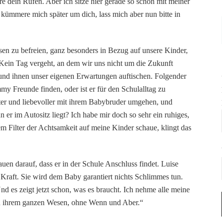
e dein Rufen. Aber ich sitze hier gerade so schön mit meiner
 kümmere mich später um dich, lass mich aber nun bitte in
en zu befreien, ganz besonders in Bezug auf unsere Kinder,
. Kein Tag vergeht, an dem wir uns nicht um die Zukunft
 und ihnen unser eigenen Erwartungen auftischen. Folgender
y Freunde finden, oder ist er für den Schulalltag zu
ter und liebevoller mit ihrem Babybruder umgehen, und
n er im Autositz liegt? Ich habe mir doch so sehr ein ruhiges,
 Filter der Achtsamkeit auf meine Kinder schaue, klingt das
auen darauf, dass er in der Schule Anschluss findet. Luise
 Kraft. Sie wird dem Baby garantiert nichts Schlimmes tun.
d es zeigt jetzt schon, was es braucht. Ich nehme alle meine
e in ihrem ganzen Wesen, ohne Wenn und Aber.“