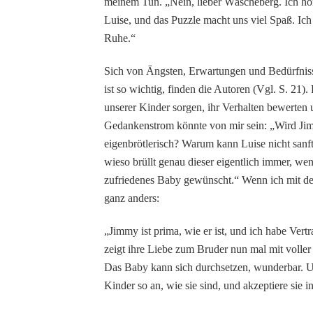
meinem Tun. „Nein, lieber Wäscheberg. Ich hör
Luise, und das Puzzle macht uns viel Spaß. Ich
Ruhe.“
Sich von Ängsten, Erwartungen und Bedürfniss
ist so wichtig, finden die Autoren (Vgl. S. 21)
unserer Kinder sorgen, ihr Verhalten bewerten
Gedankenstrom könnte von mir sein: „Wird Jimm
eigenbrötlerisch? Warum kann Luise nicht sanf
wieso brüllt genau dieser eigentlich immer, wen
zufriedenes Baby gewünscht.“ Wenn ich mit dem
ganz anders:
„Jimmy ist prima, wie er ist, und ich habe Vertr
zeigt ihre Liebe zum Bruder nun mal mit voller
Das Baby kann sich durchsetzen, wunderbar. Un
Kinder so an, wie sie sind, und akzeptiere si