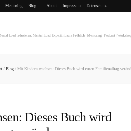
Mentoring
Blog
About
Impressum
Datenschutz
ental Load reduzieren. Mental-Load-Expertin Laura Fröhlich | Mentoring | Podcast | Worksho
rt
/
Blog
/
Mit Kindern wachsen: Dieses Buch wird euren Familienalltag verän
sen: Dieses Buch wird