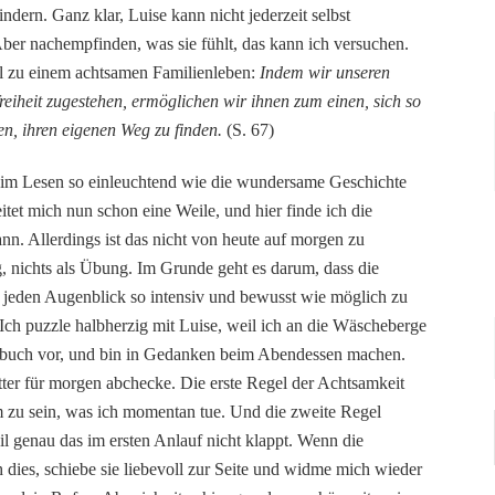
indern. Ganz klar, Luise kann nicht jederzeit selbst
 Aber nachempfinden, was sie fühlt, das kann ich versuchen.
el zu einem achtsamen Familienleben:
Indem wir unseren
iheit zugestehen, ermöglichen wir ihnen zum einen, sich so
en, ihren eigenen Weg zu finden.
(S. 67)
beim Lesen so einleuchtend wie die wundersame Geschichte
et mich nun schon eine Weile, und hier finde ich die
ann. Allerdings ist das nicht von heute auf morgen zu
, nichts als Übung. Im Grunde geht es darum, dass die
, jeden Augenblick so intensiv und bewusst wie möglich zu
. Ich puzzle halbherzig mit Luise, weil ich an die Wäscheberge
lbuch vor, und bin in Gedanken beim Abendessen machen.
tter für morgen abchecke. Die erste Regel der Achtsamkeit
em zu sein, was ich momentan tue. Und die zweite Regel
eil genau das im ersten Anlauf nicht klappt. Wenn die
dies, schiebe sie liebevoll zur Seite und widme mich wieder