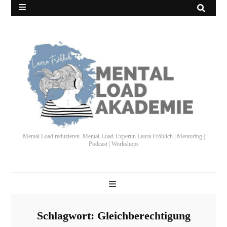
Mental Load reduzieren. Mental-Load-Expertin Laura Fröhlich | Mentoring |
Podcast | Workshops
Schlagwort:
Gleichberechtigung