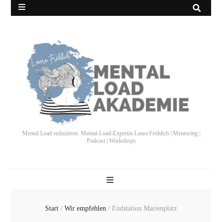
Mental Load reduzieren. Mental-Load-Expertin Laura Fröhlich | Mentoring |
Podcast | Workshops
Start
/
Wir empfehlen
/
Endstation Marienplatz