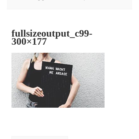
fullsizeoutput_c99-
300×177