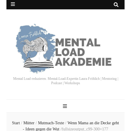
Mental Load reduzieren. Mental-Load-Expertin Laura Fröhlich | Mentoring |
Podcast | Workshops
Start
/
Mütter
/
Mutmach-Texte
/
Wenn Mama an die Decke geht
- Ideen gegen die Wut
/
fullsizeoutput_c99-300×177