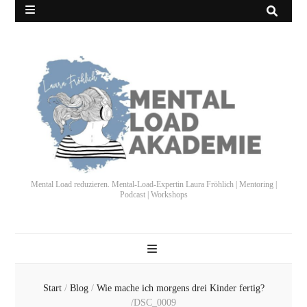
Mental Load reduzieren. Mental-Load-Expertin Laura Fröhlich | Mentoring |
Podcast | Workshops
Start
/
Blog
/
Wie mache ich morgens drei Kinder fertig?
/
DSC_0009