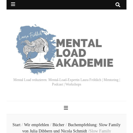
Mental Load reduzieren. Mental-Load-Expertin Laura Fröhlich | Mentoring |
Podcast | Workshops
Start
/
Wir empfehlen
/
Bücher
/
Buchempfehlung: Slow Family
von Julia Dibbern und Nicola Schmidt
/
Slow Family