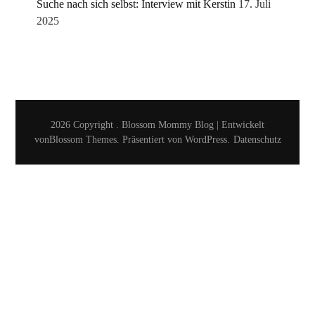
Suche nach sich selbst: Interview mit Kerstin
17. Juli
2025
2026 Copyright
.
Blossom Mommy Blog | Entwickelt
von
Blossom Themes
. Präsentiert von
WordPress
.
Datenschutz