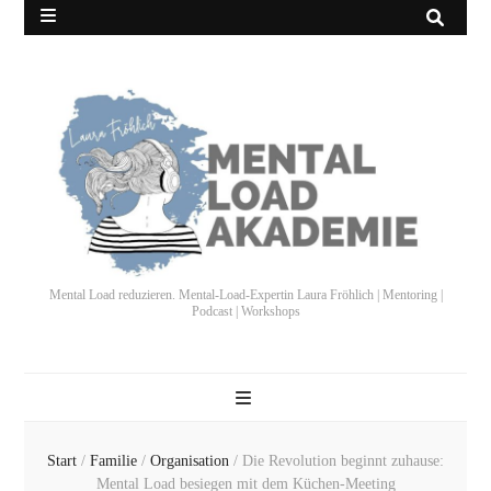
Mental Load reduzieren. Mental-Load-Expertin Laura Fröhlich | Mentoring |
Podcast | Workshops
Start
/
Familie
/
Organisation
/
Die Revolution beginnt zuhause:
Mental Load besiegen mit dem Küchen-Meeting