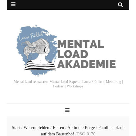
Mental Load reduzieren. Mental-Load-Expertin Laura Fröhlich | Mentoring |
Podcast | Workshops
Start
/
Wir empfehlen
/
Reisen
/
Ab in die Berge
/
Familienurlaub
auf dem Bauernhof
/
DSC_0170