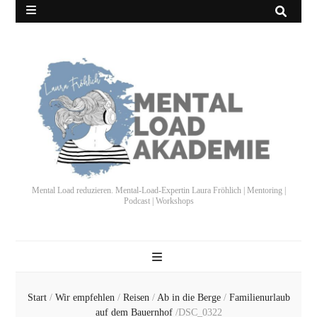
Mental Load reduzieren. Mental-Load-Expertin Laura Fröhlich | Mentoring |
Podcast | Workshops
Start
/
Wir empfehlen
/
Reisen
/
Ab in die Berge
/
Familienurlaub
auf dem Bauernhof
/
DSC_0322