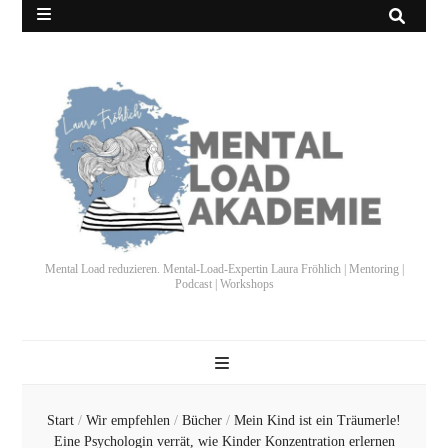
Mental Load reduzieren. Mental-Load-Expertin Laura Fröhlich | Mentoring |
Podcast | Workshops
Start
/
Wir empfehlen
/
Bücher
/
Mein Kind ist ein Träumerle!
Eine Psychologin verrät, wie Kinder Konzentration erlernen