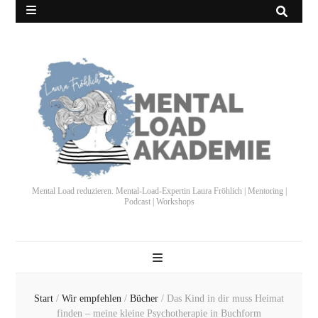
Mental Load reduzieren. Mental-Load-Expertin Laura Fröhlich | Mentoring |
Podcast | Workshops
Start
/
Wir empfehlen
/
Bücher
/
Das Kind in dir muss Heimat
finden – meine kleine Psychotherapie in Buchform