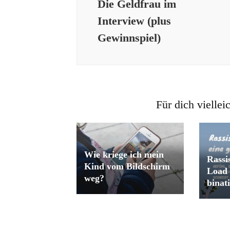
Die Geldfrau im
Interview (plus
Gewinnspiel)
Für dich viellei
Wie kriege ich mein
Rassi
Kind vom Bildschirm
Load 
weg?
binat