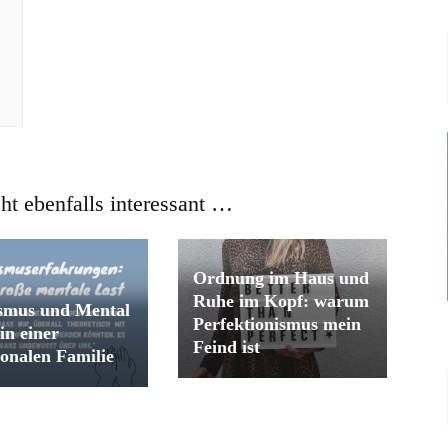
cht ebenfalls interessant …
Ordnung im Haus und
Ruhe im Kopf: warum
smus und Mental
Perfektionismus mein
in einer
Feind ist
ionalen Familie