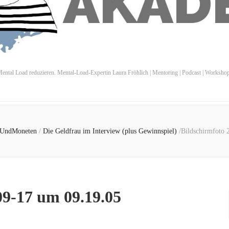
ental Load reduzieren. Mental-Load-Expertin Laura Fröhlich | Mentoring | Podcast | Worksho
UndMoneten
/
Die Geldfrau im Interview (plus Gewinnspiel)
/
Bildschirmfoto 
09-17 um 09.19.05