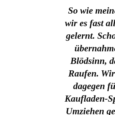
So wie mein
wir es fast a
gelernt. Sch
übernahme
Blödsinn, 
Raufen. Wi
dagegen f
Kaufladen-S
Umziehen ge