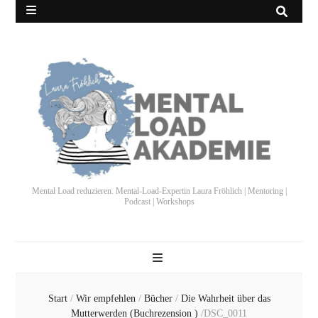
Mental Load reduzieren. Mental-Load-Expertin Laura Fröhlich | Mentoring |
Podcast | Workshops
Start
/
Wir empfehlen
/
Bücher
/
Die Wahrheit über das
Mutterwerden (Buchrezension )
/
DSC_0011