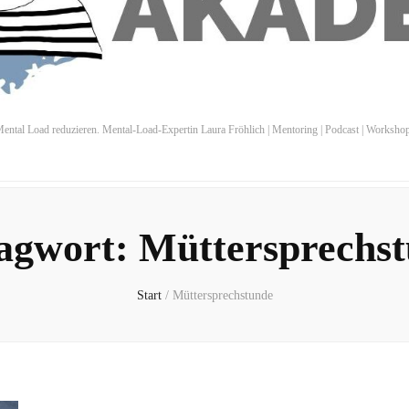
ental Load reduzieren. Mental-Load-Expertin Laura Fröhlich | Mentoring | Podcast | Worksho
agwort:
Müttersprechs
Start
/
Müttersprechstunde