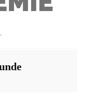
ps
tunde