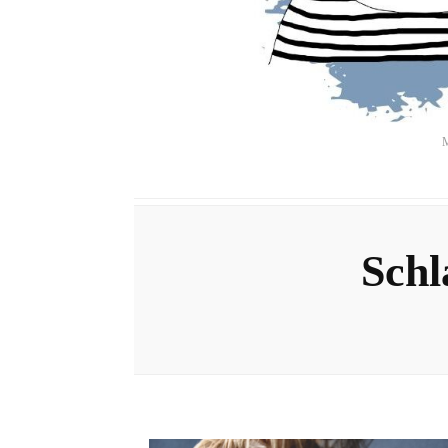
M
Schl