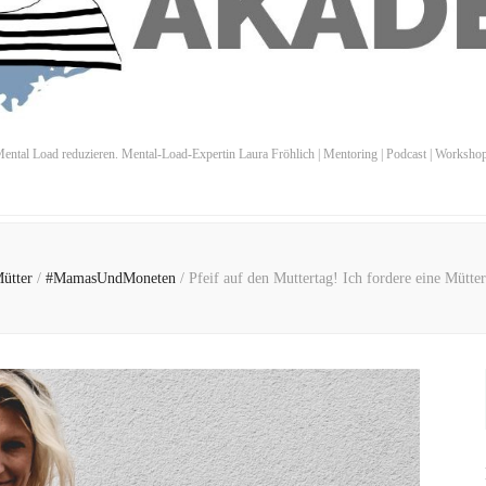
ental Load reduzieren. Mental-Load-Expertin Laura Fröhlich | Mentoring | Podcast | Worksho
ütter
/
#MamasUndMoneten
/
Pfeif auf den Muttertag! Ich fordere eine Mütte