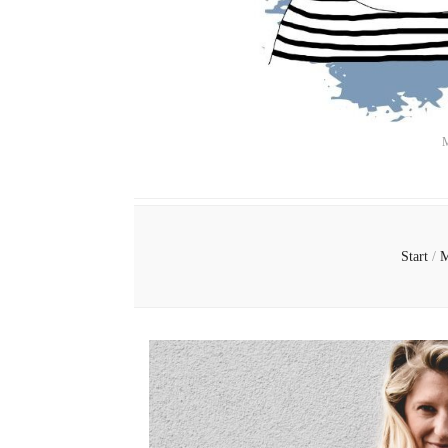
M
Start
/
M