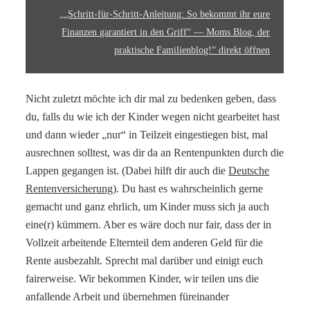
IN
„„Schritt-für-Schritt-Anleitung: So bekommt ihr eure
DEN
GRIFF“
Finanzen garantiert in den Griff“ — Moms Blog, der
—
praktische Familienblog!“ direkt öffnen
MOMS
BLOG,
DER
PRAKTISCHE
FAMILIENBLOG!“
Nicht zuletzt möchte ich dir mal zu bedenken geben, dass
VON
du, falls du wie ich der Kinder wegen nicht gearbeitet hast
WWW.MOMS-
BLOG.DE
und dann wieder „nur“ in Teilzeit eingestiegen bist, mal
ANZEIGEN
ausrechnen solltest, was dir da an Rentenpunkten durch die
Lappen gegangen ist. (Dabei hilft dir auch die
Deutsche
Rentenversicherung
). Du hast es wahrscheinlich gerne
gemacht und ganz ehrlich, um Kinder muss sich ja auch
eine(r) kümmern. Aber es wäre doch nur fair, dass der in
Vollzeit arbeitende Elternteil dem anderen Geld für die
Rente ausbezahlt. Sprecht mal darüber und einigt euch
fairerweise. Wir bekommen Kinder, wir teilen uns die
anfallende Arbeit und übernehmen füreinander