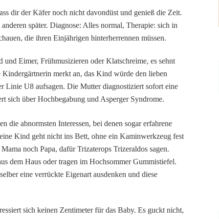
dass dir der Käfer noch nicht davondüst und genieß die Zeit.
e anderen später. Diagnose: Alles normal, Therapie: sich in
chauen, die ihren Einjährigen hinterherrennen müssen.
and und Eimer, Frühmusizieren oder Klatschreime, es sehnt
e Kindergärtnerin merkt an, das Kind würde den lieben
er Linie U8 aufsagen. Die Mutter diagnostiziert sofort eine
miert sich über Hochbegabung und Asperger Syndrome.
en die abnormsten Interessen, bei denen sogar erfahrene
eine Kind geht nicht ins Bett, ohne ein Kaminwerkzeug fest
 Mama noch Papa, dafür Trizaterops Trizeraldos sagen.
e aus dem Haus oder tragen im Hochsommer Gummistiefel.
 selber eine verrückte Eigenart ausdenken und diese
ssiert sich keinen Zentimeter für das Baby. Es guckt nicht,