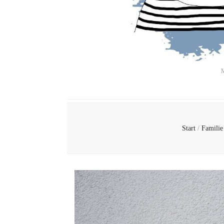
M
Start
/
Famili