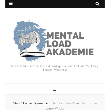
Mental Load reduzieren. Mental-Load-Expertin Laura Fröhlich | Mentoring |
Podcast | Workshops
Start
/
Ewiger Speiseplan
/
Dein Familien-Menüplan für die
ganze Woche